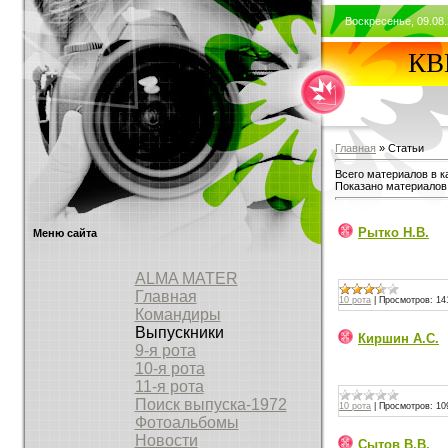
Воскресенье, 09.08.
КВВ
Главная
» Статьи
Всего материалов в к
Показано материалов
Рытко Н.В.
Меню сайта
ALMA MATER
Главная
10 рота
|
Просмотров:
14
Командиры
Выпускники
Киршин А.С.
9-я рота
10-я рота
11-я рота
Поиск выпуска-1972
10 рота
|
Просмотров:
10
Фотоальбомы
Новости
Сытов В.В.