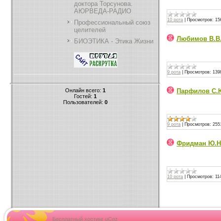
доктора Торсунова.
АЮРВЕДА-РАДИО
10 рота
|
Просмотров:
15
Профессиональный союз
целителей
Любимов В.В
БИОЭТИКА - Этика Жизни
9 рота
|
Просмотров:
139
Онлайн всего:
1
Парфилов С.
Гостей:
1
Пользователей:
0
9 рота
|
Просмотров:
255
Фридман Ю.Н
10 рота
|
Просмотров:
11
Бесплатный хостинг
uCoz