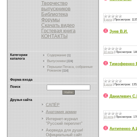
Творчество
выпускников
Библиотека
Форумы
9 рота
|
Просмотров:
113
Скачать видео
Гостевая книга
Зуев В.И.
КОНТАКТЫ
10 рота
|
Просмотров:
14
Категории
Содержание
[1]
каталога
Выпускники
[224]
Тимофеенко В
Перышки Пегаса, собранные
Романом
[114]
Форма входа
9 рота
|
Просмотров:
135
Поиск
Данилевич С.
Друзья сайта
САПЁР
Анатомия армии
10 рота
|
Просмотров:
17
Интернет-журнал
"Русский переплет"
Антипенко А.
Аюрведа для души!
Официальный сайт