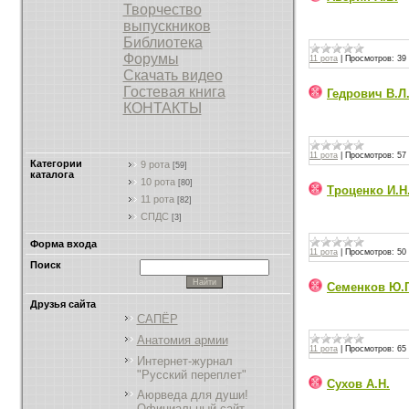
Творчество
выпускников
Библиотека
Форумы
11 рота
|
Просмотров:
39
Скачать видео
Гостевая книга
Гедрович В.Л
КОНТАКТЫ
11 рота
|
Просмотров:
57
Категории
9 рота
[59]
каталога
10 рота
[80]
Троценко И.Н
11 рота
[82]
СПДС
[3]
Форма входа
11 рота
|
Просмотров:
50
Поиск
Семенков Ю.
Друзья сайта
САПЁР
Анатомия армии
11 рота
|
Просмотров:
65
Интернет-журнал
"Русский переплет"
Сухов А.Н.
Аюрведа для души!
Официальный сайт