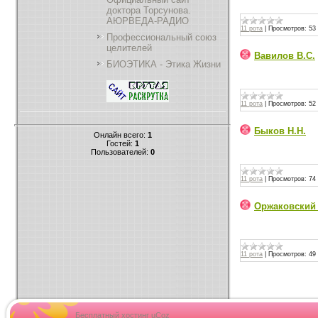
доктора Торсунова.
АЮРВЕДА-РАДИО
11 рота
|
Просмотров:
53
Профессиональный союз
целителей
Вавилов В.С.
БИОЭТИКА - Этика Жизни
11 рота
|
Просмотров:
52
Быков Н.Н.
Онлайн всего:
1
Гостей:
1
Пользователей:
0
11 рота
|
Просмотров:
74
Оржаковский 
11 рота
|
Просмотров:
49
Бесплатный хостинг
uCoz