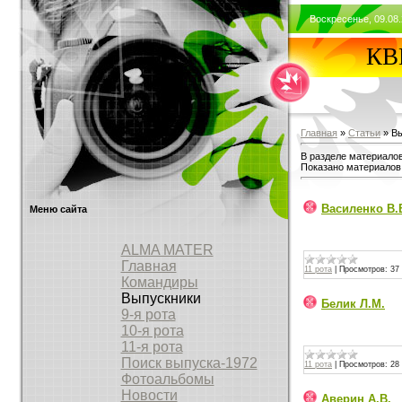
Воскресенье, 09.08.
КВВ
Главная
»
Статьи
» В
В разделе материало
Показано материалов
Василенко В.
Меню сайта
ALMA MATER
Главная
11 рота
|
Просмотров:
37
Командиры
Выпускники
Белик Л.М.
9-я рота
10-я рота
11-я рота
Поиск выпуска-1972
11 рота
|
Просмотров:
28
Фотоальбомы
Новости
Аверин А.В.