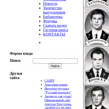
Новости
Творчество
выпускников
Библиотека
Форумы
Скачать видео
Гостевая книга
КОНТАКТЫ
Форма входа
Поиск
Друзья
сайта
САПЁР
Анатомия армии
Интернет-журнал
"Русский переплет"
Аюрведа для души!
Официальный сайт
доктора Торсунова.
АЮРВЕДА-РАДИО