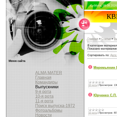
Суббота, 08.08.2026
КВВ
Главная
»
Статьи
»
В
В категории материа
Показано материалов
Сортировать по:
Дате
Меню сайта
Меремьянин 
ALMA MATER
Главная
Командиры
10 рота
|
Просмотров:
13
Выпускники
9-я рота
Юрченко С.П.
10-я рота
11-я рота
Поиск выпуска-1972
Фотоальбомы
10 рота
|
Просмотров:
80
Новости