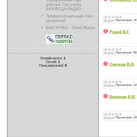
доктора Торсунова.
АЮРВЕДА-РАДИО
Профессиональный союз
целителей
10 рота
|
Просмотров:
14
БИОЭТИКА - Этика Жизни
Рудой В.Г.
10 рота
|
Просмотров:
98
Онлайн всего:
1
Гостей:
1
Снетков В.И.
Пользователей:
0
10 рота
|
Просмотров:
11
Боярчик И.И.
10 рота
|
Просмотров:
16