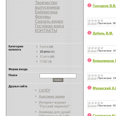
Творчество
Гончаров В.В
выпускников
Библиотека
Форумы
Скачать видео
10 рота
|
Просмотров:
98
Гостевая книга
КОНТАКТЫ
Дубень В.М.
Категории
9 рота
[59]
каталога
10 рота
|
Просмотров:
18
10 рота
[80]
11 рота
[82]
Бовшеверов 
СПДС
[3]
Форма входа
Поиск
10 рота
|
Просмотров:
15
Друзья сайта
Муканский А.
САПЁР
Анатомия армии
Интернет-журнал
"Русский переплет"
10 рота
|
Просмотров:
95
Аюрведа для души!
Селиванов Н.
Официальный сайт