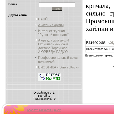
кричала,
Поиск
сильно г
Друзья сайта
Промокш
САПЁР
Анатомия армии
хатёнки 
Интернет-журнал
"Русский переплет"
Аюрведа для души!
Категория:
Ког
Официальный сайт
доктора Торсунова.
Просмотров:
736
| Ре
АЮРВЕДА-РАДИО
Всего комментариев:
Профессиональный союз
целителей
БИОЭТИКА - Этика Жизни
Онлайн всего:
1
Гостей:
1
Пользователей:
0
Бесплатный хостинг
uCoz