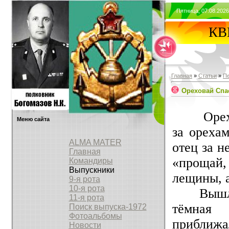
Пятница, 07.08.2026
КВВ
Главная
»
Статьи
»
П
Ореховай Спа
Ореховы
Меню сайта
за орехам
ALMA MATER
отец за 
Главная
«прощай,
Командиры
Выпускники
лещины, 
9-я рота
10-я рота
Вышли из
11-я рота
тёмная
Поиск выпуска-1972
Фотоальбомы
приближа
Новости