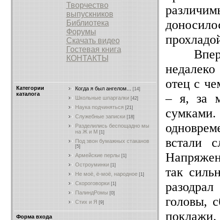
Творчество
различим
выпускников
доносил
Библиотека
Форумы
прохладой
Скачать видео
Гостевая книга
Впереди 
КОНТАКТЫ
недалеко
отец с ч
Категории
Когда я был ангелом...
[14]
каталога
– я, за 
Школьные шпаргалки
[42]
Наука подчиняться
[21]
сумкам
Служебные записки
[18]
одновре
Разделились беспощадно мы
на Ж и М
[1]
встали с
Под звон бумажных стаканов
[5]
Напряжен
Армейские перлы
[1]
Остроуминки
[1]
так сильн
Не моё, ё-моё, народное
[1]
разодрал
Скороговорки
[1]
ПалиндРомы
[0]
головы, с
Стих и Я
[9]
поклажи
Форма входа