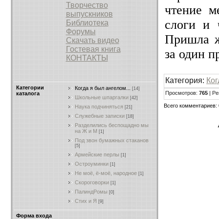
Творчество
чтение м
выпускников
слоги и 
Библиотека
Форумы
Пришла ж
Скачать видео
Гостевая книга
за один п
КОНТАКТЫ
Категория:
Ког
Категории
Когда я был ангелом...
[14]
Просмотров:
765
| Ре
каталога
Школьные шпаргалки
[42]
Всего комментариев:
Наука подчиняться
[21]
Служебные записки
[18]
Разделились беспощадно мы
на Ж и М
[1]
Под звон бумажных стаканов
[5]
Армейские перлы
[1]
Остроуминки
[1]
Не моё, ё-моё, народное
[1]
Скороговорки
[1]
ПалиндРомы
[0]
Стих и Я
[9]
Форма входа