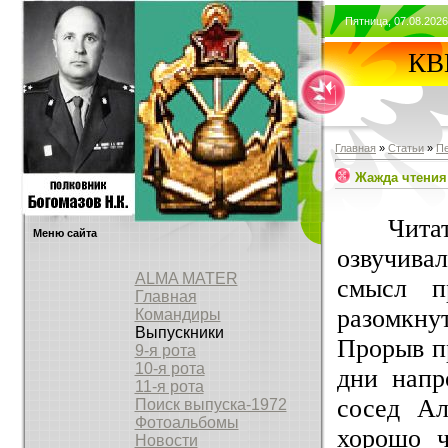
Пятница, 07.08.2026
КВВ
Главная
»
Статьи
»
П
Жажда чтения
Читать н
Меню сайта
озвучива
ALMA MATER
смысл п
Главная
разомкну
Командиры
Выпускники
Прорыв п
9-я рота
10-я рота
дни напр
11-я рота
сосед Ал
Поиск выпуска-1972
Фотоальбомы
хорошо ч
Новости