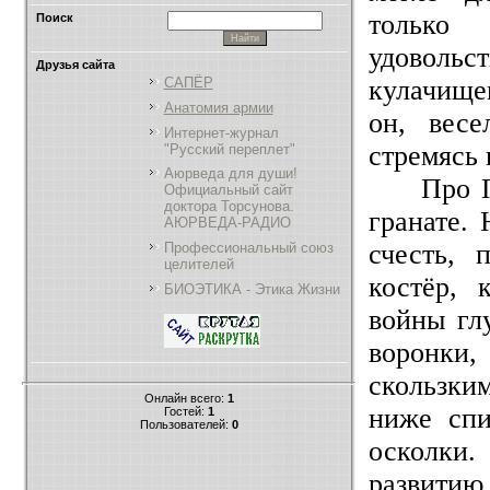
только 
Поиск
удоволь
Друзья сайта
кулачище
САПЁР
Анатомия армии
он, весе
Интернет-журнал
стремясь 
"Русский переплет"
Аюрведа для души!
Про П
Официальный сайт
доктора Торсунова.
гранате.
АЮРВЕДА-РАДИО
счесть, 
Профессиональный союз
целителей
костёр, 
БИОЭТИКА - Этика Жизни
войны гл
воронки,
скользки
Онлайн всего:
1
ниже спи
Гостей:
1
Пользователей:
0
осколки
развити