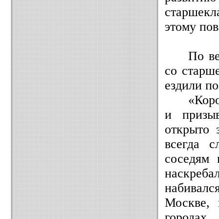
старшек
этому пов
По ве
со старше
ездили по
«Кор
и призыв
открыто 
всегда с
соседям 
наскреб
набивал
Москве, 
город