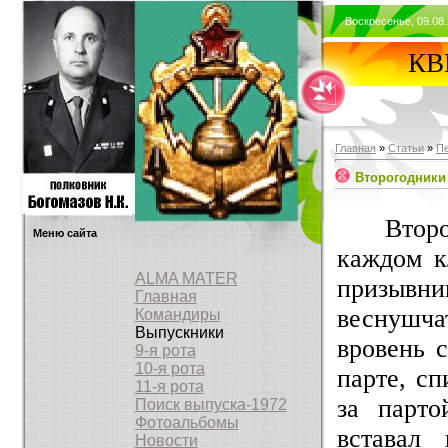
Воскресенье, 09.08.
КВВ
Главная
»
Статьи
»
П
Второгодники
Втор
Меню сайта
каждом к
ALMA MATER
призывн
Главная
веснушча
Командиры
Выпускники
вровень 
9-я рота
10-я рота
парте, с
11-я рота
за парто
Поиск выпуска-1972
Фотоальбомы
вставал
Новости