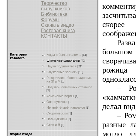
Творчество
комменти
выпускников
засчитыва
Библиотека
Форумы
скорее
Скачать видео
Гостевая книга
соображе
КОНТАКТЫ
Разв
большом
Категории
Когда я был ангелом...
[14]
каталога
сворачив
Школьные шпаргалки
[42]
Наука подчиняться
[21]
рожица 
Служебные записки
[18]
одноклас
Разделились беспощадно мы
на Ж и М
[1]
– Ро
Под звон бумажных стаканов
[5]
«камчатк
Армейские перлы
[1]
Остроуминки
[1]
делал вид
Не моё, ё-моё, народное
[1]
– Ром
Скороговорки
[1]
ПалиндРомы
[0]
разные л
Стих и Я
[9]
могло дл
Форма входа