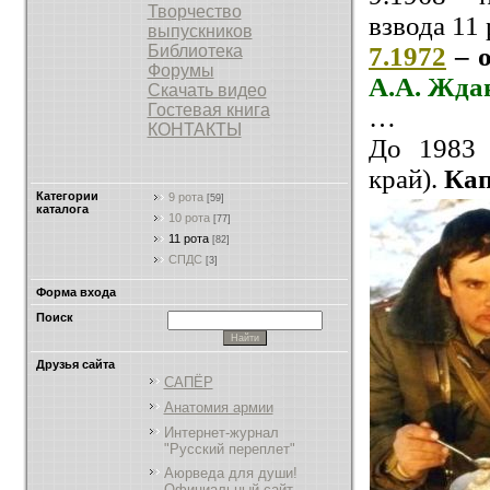
Творчество
взвода 11
выпускников
7.1972
– 
Библиотека
Форумы
А.А. Жда
Скачать видео
Гостевая книга
…
КОНТАКТЫ
До 1983 
край).
Кап
Категории
9 рота
[59]
каталога
10 рота
[77]
11 рота
[82]
СПДС
[3]
Форма входа
Поиск
Друзья сайта
САПЁР
Анатомия армии
Интернет-журнал
"Русский переплет"
Аюрведа для души!
Официальный сайт