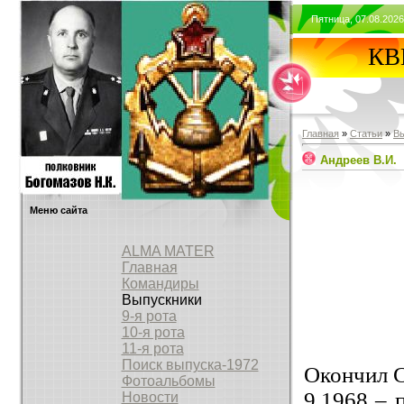
Пятница, 07.08.2026
КВВ
Главная
»
Статьи
»
В
Андреев В.И.
Меню сайта
ALMA MATER
Главная
Командиры
Выпускники
9-я рота
10-я рота
11-я рота
Поиск выпуска-1972
Окончил 
Фотоальбомы
9.1968 – 
Новости