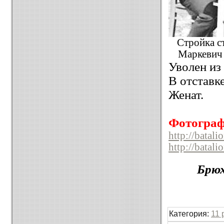
Стройка ст
Маркевич 
Уволен из
В отставке
Женат.
Фотогра
http://batal
http://batal
Брюх
Категория:
11 