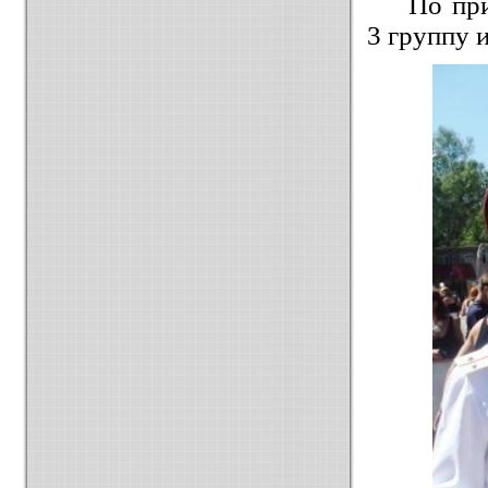
По при
3 группу 