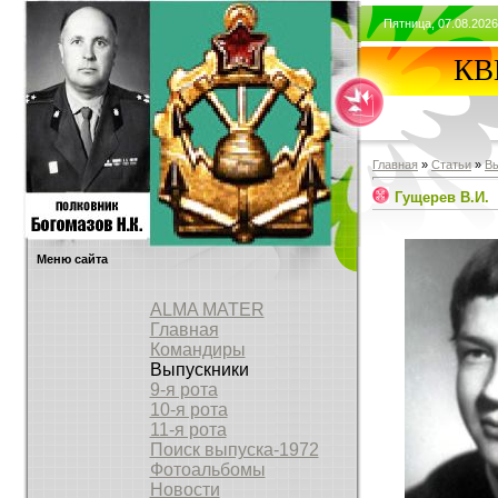
Пятница, 07.08.2026
КВВ
Главная
»
Статьи
»
В
Гущерев В.И.
Меню сайта
ALMA MATER
Главная
Командиры
Выпускники
9-я рота
10-я рота
11-я рота
Поиск выпуска-1972
Фотоальбомы
Новости