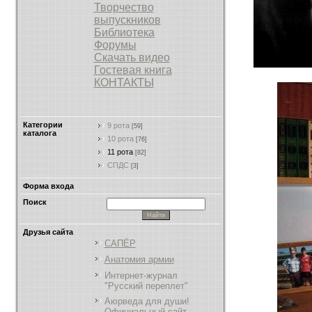
Творчество
выпускников
Библиотека
Форумы
Скачать видео
Гостевая книга
КОНТАКТЫ
Категории
9 рота
[59]
каталога
10 рота
[76]
11 рота
[82]
СПДС
[3]
Форма входа
Поиск
Друзья сайта
САПЁР
Анатомия армии
Интернет-журнал
"Русский переплет"
Аюрведа для души!
Официальный сайт