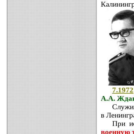
Калинингр
7.1972
А.А. Ж
да
Служи
в Ленингр
При и
военную 