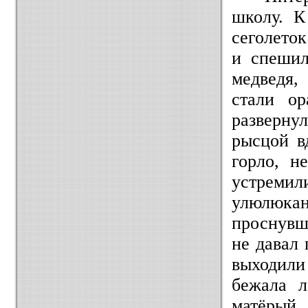
школу. К
сеголето
и спешил
медведя,
стали ор
разверну
рысцой в
горло, н
устреми
улюлюка
проснувш
не давал 
выходили
бежала л
матёрый