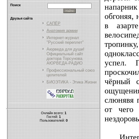
напарник 
Поиск
обгоняя, 
Друзья сайта
в азарт
САПЁР
Анатомия армии
велосипе
Интернет-журнал
тропинк
"Русский переплет"
Аюрведа для души!
однокласс
Официальный сайт
доктора Торсунова.
успел. 
АЮРВЕДА-РАДИО
проскоч
Профессиональный союз
целителей
чёрный 
БИОЭТИКА - Этика Жизни
ощущения
слюнявя п
от чего 
Онлайн всего:
1
нездоров
Гостей:
1
Пользователей:
0
Интер