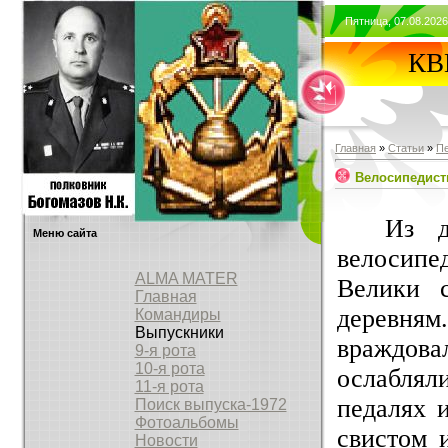
Пятница, 07.08.2026
КВВ
Главная
»
Статьи
»
П
Велосипедис
Из д
Меню сайта
велосипе
ALMA MATER
Велики 
Главная
деревням
Командиры
Выпускники
враждов
9-я рота
10-я рота
ослаблял
11-я рота
педалях 
Поиск выпуска-1972
Фотоальбомы
свистом 
Новости