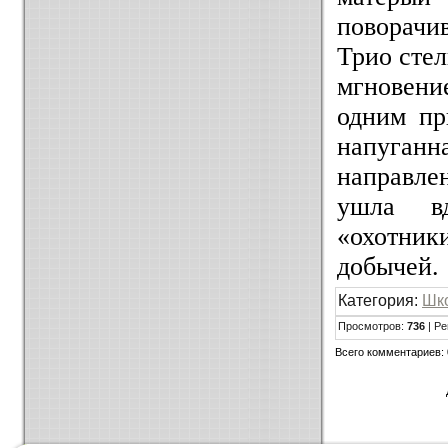
поворачи
Трио стел
мгновени
одним пр
напуганн
направле
ушла вд
«охотни
добычей.
Категория:
Шк
Просмотров:
736
| Ре
Всего комментариев: