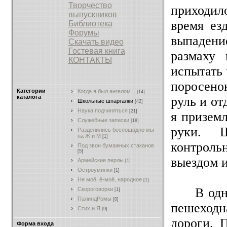
Творчество
приходил
выпускников
время ез
Библиотека
Форумы
выпадение
Скачать видео
Гостевая книга
размаху 
КОНТАКТЫ
испытать 
поросено
Категории
Когда я был ангелом...
[14]
каталога
руль и о
Школьные шпаргалки
[42]
Наука подчиняться
[21]
я приземл
Служебные записки
[18]
руки. Ш
Разделились беспощадно мы
на Ж и М
[1]
контроль
Под звон бумажных стаканов
[5]
выездом 
Армейские перлы
[1]
Остроуминки
[1]
Не моё, ё-моё, народное
[1]
В од
Скороговорки
[1]
ПалиндРомы
[0]
пешеходн
Стих и Я
[9]
дороги. 
Форма входа