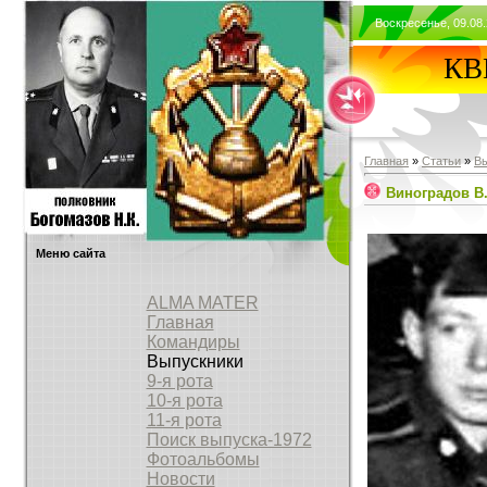
Воскресенье, 09.08.
КВВ
Главная
»
Статьи
»
В
Виноградов В
Меню сайта
ALMA MATER
Главная
Командиры
Выпускники
9-я рота
10-я рота
11-я рота
Поиск выпуска-1972
Фотоальбомы
Новости