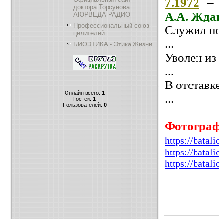
7.1972
– 
доктора Торсунова.
А.А. Жда
АЮРВЕДА-РАДИО
Профессиональный союз
Служил п
целителей
...
БИОЭТИКА - Этика Жизни
Уволен из
...
В отставке
Онлайн всего:
1
...
Гостей:
1
Пользователей:
0
Фотогра
https://batal
https://batal
https://batal