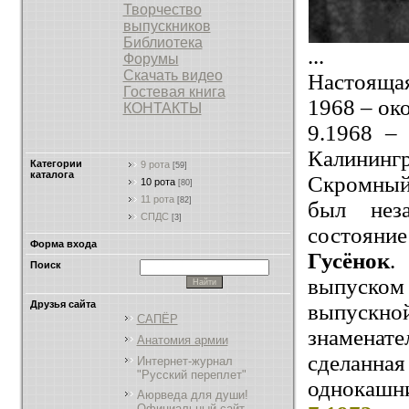
Творчество
выпускников
Библиотека
...
Форумы
Скачать видео
Настоящая
Гостевая книга
1968 – ок
КОНТАКТЫ
9.1968 –
Калинингр
Категории
9 рота
[59]
каталога
Скромный 
10 рота
[80]
11 рота
[82]
был нез
СПДС
[3]
состояни
Форма входа
Гусёнок
.
Поиск
выпуск
Друзья сайта
выпускной
САПЁР
знаменате
Анатомия армии
сделанна
Интернет-журнал
"Русский переплет"
однокашн
Аюрведа для души!
Официальный сайт