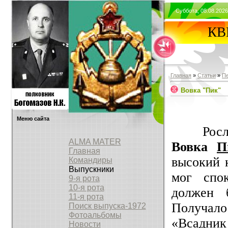
Суббота, 08.08.2026
КВВ
Главная
»
Статьи
»
П
Вовка "Пик"
Меню сайта
Рос
ALMA MATER
Вовка
П
Главная
высокий к
Командиры
Выпускники
мог спок
9-я рота
10-я рота
должен 
11-я рота
Получало
Поиск выпуска-1972
Фотоальбомы
«Всадник
Новости