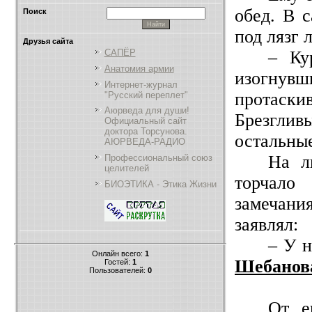
обед. В 
Поиск
под лязг 
Друзья сайта
– Ку
САПЁР
Анатомия армии
изогну
Интернет-журнал
протаски
"Русский переплет"
Аюрведа для души!
Брезглив
Официальный сайт
доктора Торсунова.
остальные
АЮРВЕДА-РАДИО
На л
Профессиональный союз
целителей
торчало
БИОЭТИКА - Этика Жизни
замечания
заявлял:
– У н
Онлайн всего:
1
Шебанов
Гостей:
1
Пользователей:
0
От е