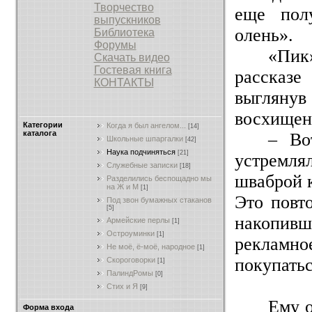
Творчество
еще полу
выпускников
олень».
Библиотека
Форумы
«Пик
Скачать видео
Гостевая книга
рассказе
КОНТАКТЫ
выгляну
восхищен
Категории
Когда я был ангелом...
[14]
каталога
– Во
Школьные шпаргалки
[42]
Наука подчиняться
[21]
устремля
Служебные записки
[18]
шваброй 
Разделились беспощадно мы
на Ж и М
[1]
Это повт
Под звон бумажных стаканов
[5]
накопив
Армейские перлы
[1]
Остроуминки
[1]
рекламн
Не моё, ё-моё, народное
[1]
покупатьс
Скороговорки
[1]
ПалиндРомы
[0]
Стих и Я
[9]
Ему о
Форма входа