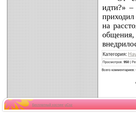
идти?» 
приходил
на расст
общения
внедрилос
Категория:
Нау
Просмотров:
950
| Ре
Всего комментариев:
Бесплатный хостинг
uCoz