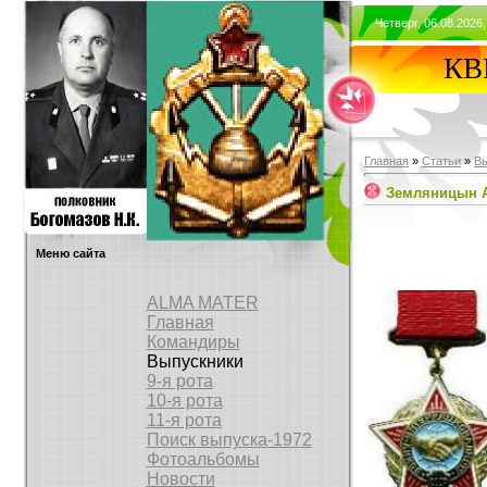
Четверг, 06.08.2026,
КВВ
Главная
»
Статьи
»
В
Земляницын А
Меню сайта
ALMA MATER
Главная
Командиры
Выпускники
9-я рота
10-я рота
11-я рота
Поиск выпуска-1972
Фотоальбомы
Новости