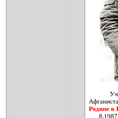
У
Афганист
Родине в
8.1