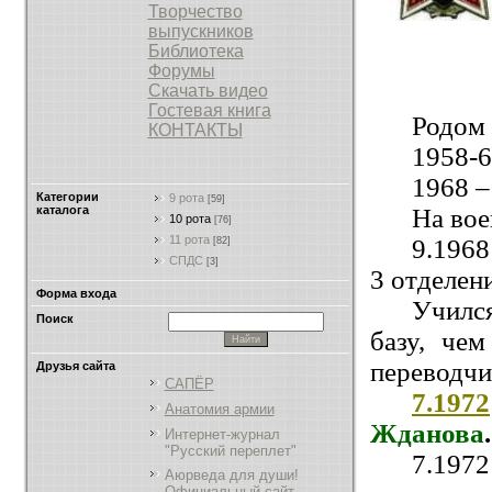
Творчество
выпускников
Библиотека
Форумы
Скачать видео
Гостевая книга
Родом 
КОНТАКТЫ
1958-6
1968 –
Категории
9 рота
[59]
На вое
каталога
10 рота
[76]
11 рота
9.1968
[82]
СПДС
[3]
3 отделени
Форма входа
Училс
Поиск
базу, че
переводчи
Друзья сайта
САПЁР
7.1972
Анатомия армии
Жданова
.
Интернет-журнал
"Русский переплет"
7.197
Аюрведа для души!
Официальный сайт