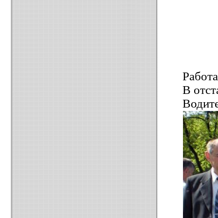
Работа
В отст
Водите