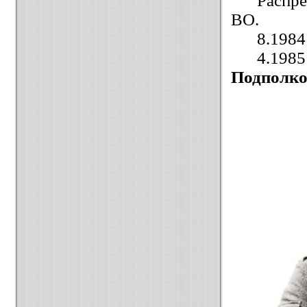
Распр
ВО.
8.1984
4.1985
Подполк