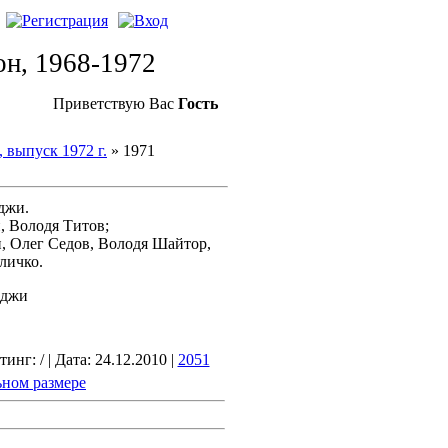
н, 1968-1972
Приветствую Вас
Гость
, выпуск 1972 г.
» 1971
джи.
, Володя Титов;
и, Олег Седов, Володя Шайтор,
личко.
рджи
нг: / | Дата: 24.12.2010 |
2051
ьном размере