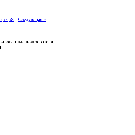
6
57
58
|
Следующая »
рированные пользователи.
]