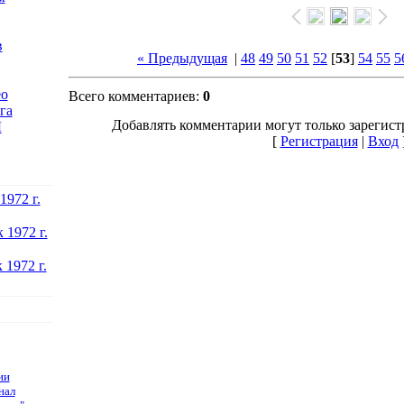
в
« Предыдущая
|
48
49
50
51
52
[
53
]
54
55
5
ео
Всего комментариев:
0
га
Добавлять комментарии могут только зарегист
Ы
[
Регистрация
|
Вход
1972 г.
 1972 г.
 1972 г.
ии
нал