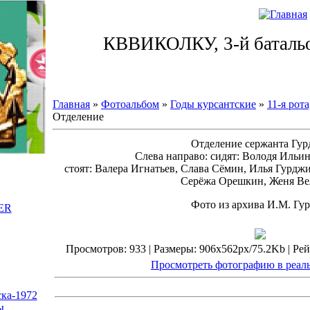
Суббота, 08.08.2026, 19:25
КВВИКОЛКУ, 3-й батальо
Главная
»
Фотоальбом
»
Годы курсантские
»
11-я рота
Отделение
Отделение сержанта Гур
Слева направо: сидят: Володя Ильин
стоят: Валера Игнатьев, Слава Сёмин, Илья Гурдж
Серёжа Орешкин, Женя Ве
Фото из архива И.М. Гу
ER
Просмотров: 933 | Размеры: 906x562px/75.2Kb | Рейти
Просмотреть фотографию в реал
ка-1972
ы