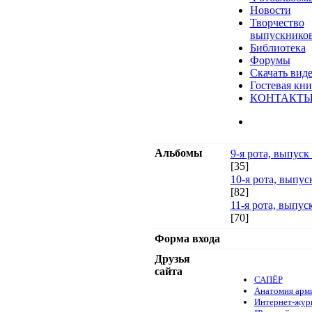
Новости
Творчество
выпускнико
Библиотека
Форумы
Скачать вид
Гостевая кни
КОНТАКТ
Альбомы
9-я рота, выпуск 
[35]
10-я рота, выпуск
[82]
11-я рота, выпуск
[70]
Форма входа
Друзья
сайта
САПЁР
Анатомия арм
Интернет-жур