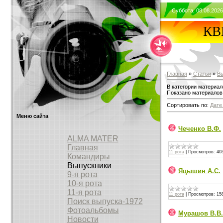
Суббота, 08.08.2026
КВВ
Главная
»
Статьи
»
В
В категории материа
Показано материалов
Сортировать по:
Дате
Меню сайта
Чеченко В.Ф.
ALMA MATER
Главная
11 рота
|
Просмотров:
40
Командиры
Выпускники
Яцышин А.С.
9-я рота
10-я рота
11-я рота
11 рота
|
Просмотров:
15
Поиск выпуска-1972
Фотоальбомы
Мурашов В.В.
Новости