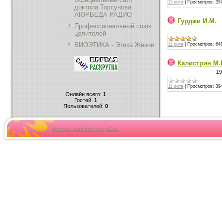
11 рота
|
Просмотров:
35
доктора Торсунова.
АЮРВЕДА-РАДИО
Гурджи И.М.
Профессиональный союз
целителей
БИОЭТИКА - Этика Жизни
11 рота
|
Просмотров:
64
Калистрин М.
19
11 рота
|
Просмотров:
39
Онлайн всего:
1
Гостей:
1
Пользователей:
0
Бесплатный хостинг
uCoz