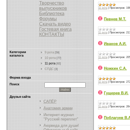
Творчество
выпускников
11 рота
|
Просмотров:
19
Библиотека
Форумы
Певнев М.Т.
Скачать видео
Гостевая книга
11 рота
|
Просмотров:
21
КОНТАКТЫ
Иванов А.И.
Категории
9 рота
[59]
каталога
11 рота
|
Просмотров:
20
10 рота
[77]
11 рота
[82]
Ножкин С.А.
СПДС
[3]
Форма входа
11 рота
|
Просмотров:
27
Поиск
Гущерев В.И.
Друзья сайта
САПЁР
11 рота
|
Просмотров:
26
Анатомия армии
Интернет-журнал
Поблагуев В.
"Русский переплет"
Аюрведа для души!
Официальный сайт