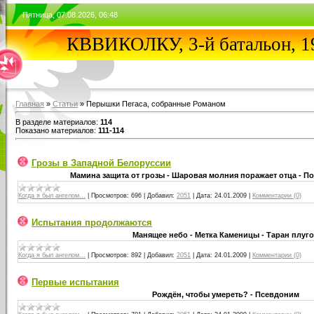
Пятница, 07.08.2026, 06:48
КВВИКОЛКУ, 3-й батальон, 1
Главная
»
Статьи
» Перышки Пегаса, собранные Романом
В разделе материалов:
114
Показано материалов:
111-114
Грозы в Западной Белоруссии
Мамина защита от грозы - Шаровая молния поражает отца - По
Когда я был ангелом...
|
Просмотров:
696
|
Добавил:
2051
|
Дата:
24.01.2009
|
Комментарии (0)
Испытания продолжаются
Манящее небо - Метка Каменицы - Таран плуг
Когда я был ангелом...
|
Просмотров:
892
|
Добавил:
2051
|
Дата:
24.01.2009
|
Комментарии (0)
Первые испытания
Рождён, чтобы умереть? - Псевдоним