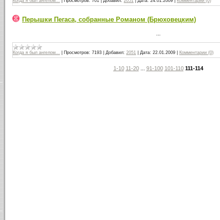
Когда я был ангелом...
|
Просмотров:
701
|
Добавил:
2051
|
Дата:
24.01.2009
|
Комментарии (0)
Перышки Пегаса, собранные Романом (Брюховецким)
...
Когда я был ангелом...
|
Просмотров:
7193
|
Добавил:
2051
|
Дата:
22.01.2009
|
Комментарии (0)
1-10
11-20
...
91-100
101-110
111-114