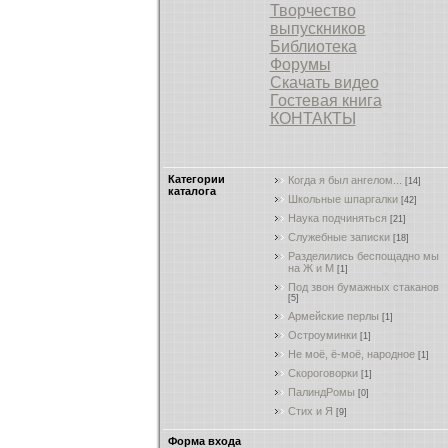
Творчество
выпускников
Библиотека
Форумы
Скачать видео
Гостевая книга
КОНТАКТЫ
Категории
Когда я был ангелом...
[14]
каталога
Школьные шпаргалки
[42]
Наука подчиняться
[21]
Служебные записки
[18]
Разделились беспощадно мы
на Ж и М
[1]
Под звон бумажных стаканов
[5]
Армейские перлы
[1]
Остроуминки
[1]
Не моё, ё-моё, народное
[1]
Скороговорки
[1]
ПалиндРомы
[0]
Стих и Я
[9]
Форма входа