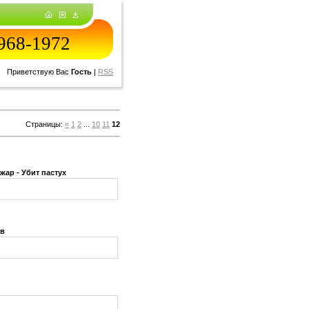
968-1972
Приветствую Вас
Гость
|
RSS
Страницы:
«
1
2
...
10
11
12
жар - Убит пастух
ов