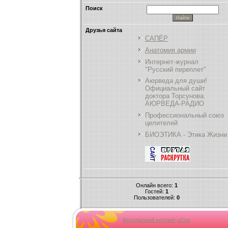
Поиск
Друзья сайта
САПЁР
Анатомия армии
Интернет-журнал
"Русский переплет"
Аюрведа для души!
Официальный сайт
доктора Торсунова.
АЮРВЕДА-РАДИО
Профессиональный союз
целителей
БИОЭТИКА - Этика Жизни
Онлайн всего:
1
Гостей:
1
Пользователей:
0
Бесплатный хостинг
uCoz