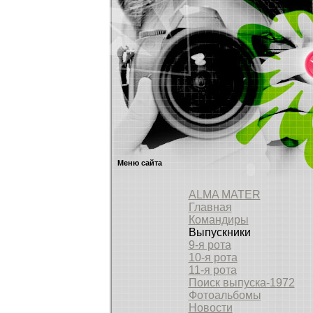
Меню сайта
ALMA MATER
Главная
Командиры
Выпускники
9-я рота
10-я рота
11-я рота
Поиск выпуска-1972
Фотоальбомы
Новости