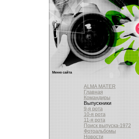
Меню сайта
ALMA MATER
Главная
Командиры
Выпускники
9-я рота
10-я рота
11-я рота
Поиск выпуска-1972
Фотоальбомы
Новости