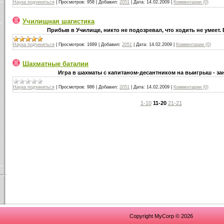
Наука подчиняться
|
Просмотров:
958
|
Добавил:
2051
|
Дата:
14.02.2009
|
Комментарии (0)
Училищная шагистика
Прибыв в Училище, никто не подозревал, что ходить не умеет.
Наука подчиняться
|
Просмотров:
1689
|
Добавил:
2051
|
Дата:
14.02.2009
|
Комментарии (0)
Шахматные баталии
Игра в шахматы с капитаном-десантником на выигрыш - за
Наука подчиняться
|
Просмотров:
986
|
Добавил:
2051
|
Дата:
14.02.2009
|
Комментарии (0)
1-10
11-20
21-21
Copyright MyCorp © 2026