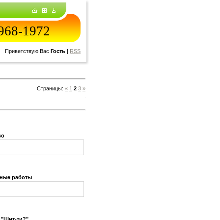
968-1972
Приветствую Вас
Гость
|
RSS
Страницы:
«
1
2
3
»
во
вные работы
 "Шит-ти?"