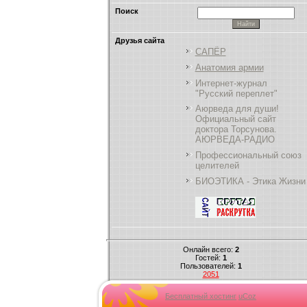
Поиск
Друзья сайта
САПЁР
Анатомия армии
Интернет-журнал
"Русский переплет"
Аюрведа для души!
Официальный сайт
доктора Торсунова.
АЮРВЕДА-РАДИО
Профессиональный союз
целителей
БИОЭТИКА - Этика Жизни
Онлайн всего:
2
Гостей:
1
Пользователей:
1
2051
Бесплатный хостинг
uCoz