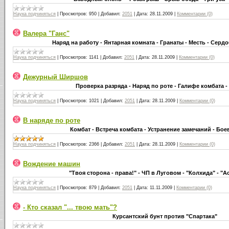
Наука подчиняться
|
Просмотров:
950
|
Добавил:
2051
|
Дата:
28.11.2009
|
Комментарии (0)
Валера "Ганс"
Наряд на работу - Янтарная комната - Гранаты - Месть - Сер
Наука подчиняться
|
Просмотров:
1141
|
Добавил:
2051
|
Дата:
28.11.2009
|
Комментарии (0)
Дежурный Ширшов
Проверка разряда - Наряд по роте - Галифе комбата - 
Наука подчиняться
|
Просмотров:
1021
|
Добавил:
2051
|
Дата:
28.11.2009
|
Комментарии (0)
В наряде по роте
Комбат - Встреча комбата - Устранение замечаний - Бо
Наука подчиняться
|
Просмотров:
2366
|
Добавил:
2051
|
Дата:
28.11.2009
|
Комментарии (0)
Вождение машин
"Твоя сторона - права!" - ЧП в Луговом - "Колхида" - "Ас
Наука подчиняться
|
Просмотров:
879
|
Добавил:
2051
|
Дата:
11.11.2009
|
Комментарии (0)
- Кто сказал "... твою мать"?
Курсантский бунт против "Спартака"