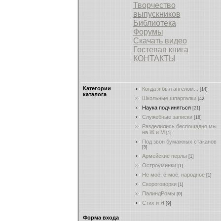
Творчество
выпускников
Библиотека
Форумы
Скачать видео
Гостевая книга
КОНТАКТЫ
Категории
Когда я был ангелом...
[14]
каталога
Школьные шпаргалки
[42]
Наука подчиняться
[21]
Служебные записки
[18]
Разделились беспощадно мы
на Ж и М
[1]
Под звон бумажных стаканов
[5]
Армейские перлы
[1]
Остроуминки
[1]
Не моё, ё-моё, народное
[1]
Скороговорки
[1]
ПалиндРомы
[0]
Стих и Я
[9]
Форма входа