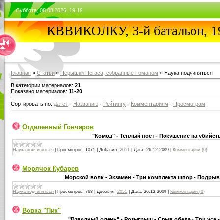
Суббота, 08.08.2026, 19:19
КВВИКОЛКУ, 3-й батальон, 1
Главная
»
Статьи
»
Перышки Пегаса, собранные Романом
» Наука подчиняться
В категории материалов:
21
Показано материалов:
11-20
Сортировать по:
Дате
·
Названию
·
Рейтингу
·
Комментариям
·
Просмотрам
Отделенный Гончаров
"Комод" - Теплый пост - Покушение на убийст
Наука подчиняться
|
Просмотров:
1071
|
Добавил:
2051
|
Дата:
26.12.2009
|
Комментарии (0)
Морячок Кубарев
Морской волк - Экзамен - Три комплекта шпор - Подры
Наука подчиняться
|
Просмотров:
768
|
Добавил:
2051
|
Дата:
26.12.2009
|
Комментарии (0)
Вовка "Пик"
"Взводный олень" - Розыгрыш - Срыв обеда - Три уса -