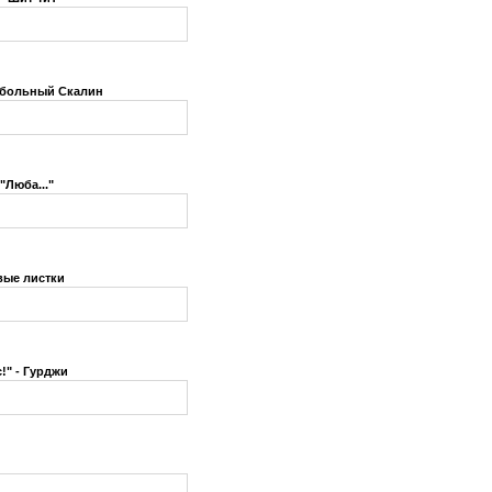
добольный Скалин
"Люба..."
евые листки
!" - Гурджи