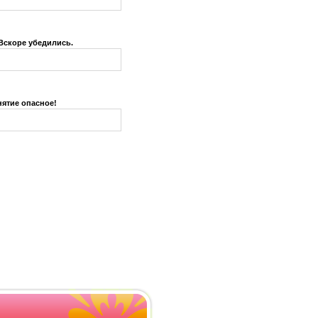
 Вскоре убедились.
нятие опасное!